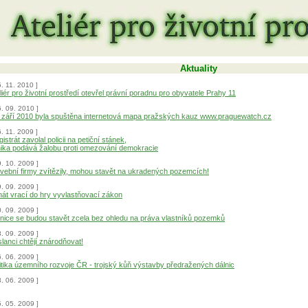
Aktuality
5. 11. 2010 ]
liér pro životní prostředí otevřel právní poradnu pro obyvatele Prahy 11
6. 09. 2010 ]
 září 2010 byla spuštěna internetová mapa pražských kauz www.praguewatch.cz
6. 11. 2009 ]
istrát zavolal policii na petiční stánek,
ika podává žalobu proti omezování demokracie
9. 10. 2009 ]
vební firmy zvítězily, mohou stavět na ukradených pozemcích!
9. 09. 2009 ]
át vrací do hry vyvlastňovací zákon
0. 09. 2009 ]
nice se budou stavět zcela bez ohledu na práva vlastníků pozemků
8. 09. 2009 ]
lanci chtějí znárodňovat!
6. 06. 2009 ]
itika územního rozvoje ČR - trojský kůň výstavby předražených dálnic
8. 06. 2009 ]
5. 05. 2009 ]