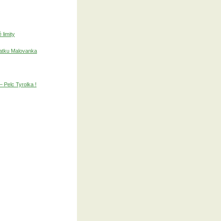
 limity
vatku Malovanka
– Pelc Tyrolka !