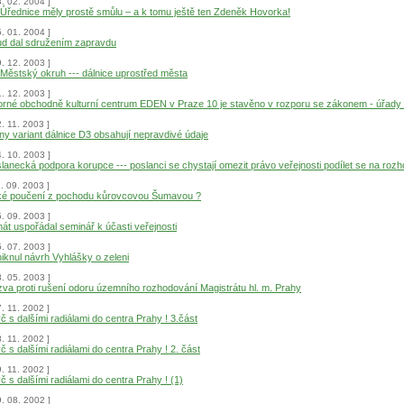
8. 02. 2004 ]
 Úřednice měly prostě smůlu – a k tomu ještě ten Zdeněk Hovorka!
5. 01. 2004 ]
ud dal sdružením zapravdu
9. 12. 2003 ]
 Městský okruh --- dálnice uprostřed města
1. 12. 2003 ]
rné obchodně kulturní centrum EDEN v Praze 10 je stavěno v rozporu se zákonem - úřady pa
2. 11. 2003 ]
ny variant dálnice D3 obsahují nepravdivé údaje
4. 10. 2003 ]
lanecká podpora korupce --- poslanci se chystají omezit právo veřejnosti podílet se na roz
1. 09. 2003 ]
ké poučení z pochodu kůrovcovou Šumavou ?
5. 09. 2003 ]
át uspořádal seminář k účasti veřejnosti
5. 07. 2003 ]
iknul návrh Vyhlášky o zeleni
3. 05. 2003 ]
va proti rušení odoru územního rozhodování Magistrátu hl. m. Prahy
7. 11. 2002 ]
č s dalšími radiálami do centra Prahy ! 3.část
3. 11. 2002 ]
č s dalšími radiálami do centra Prahy ! 2. část
9. 11. 2002 ]
č s dalšími radiálami do centra Prahy ! (1)
9. 08. 2002 ]