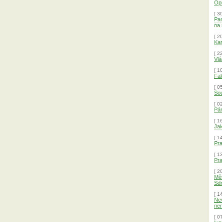
Opr
[ 3
Pan
na 
[ 2
Kar
[ 2
Vlá
[ 1
Fal
[ 0
Sou
[ 0
Pár
[ 1
Ja
[ 1
Pr
[ 1
Pr
[ 2
Měs
Sdr
[ 1
Nev
nen
[ 0