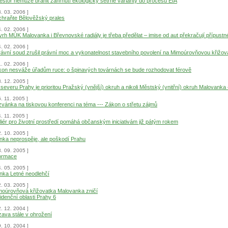
estor nemůže bránit zahrnutí ekologicky šetrné varianty do procesu EIA
3. 03. 2006 ]
hraňte Bělověžský prales
4. 02. 2006 ]
rh MÚK Malovanka i Břevnovské radiály je třeba předělat – imise od aut překračují přípustné
4. 02. 2006 ]
ávní soud zrušil právní moc a vykonatelnost stavebního povolení na Mimoúrovňovou křižo
1. 02. 2006 ]
on nesváže úřadům ruce: o špinavých továrnách se bude rozhodovat férově
8. 12. 2005 ]
severu Prahy je prioritou Pražský (vnější) okruh a nikoli Městský (vnitřní) okruh Malovanka 
6. 11. 2005 ]
vánka na tiskovou konferenci na téma --- Zákon o střetu zájmů
4. 11. 2005 ]
liér pro životní prostředí pomáhá občanským iniciativám již pátým rokem
2. 10. 2005 ]
nka neprospěje, ale poškodí Prahu
3. 09. 2005 ]
formace
4. 05. 2005 ]
nka Letné neodlehčí
2. 03. 2005 ]
oúrovňová křižovatka Malovanka zničí
idenční oblasti Prahy 6
2. 12. 2004 ]
ava stále v ohrožení
9. 10. 2004 ]