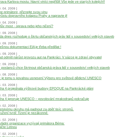
ava Karlova mostu: hlavní viníci nepřišli! Vše jede ve starých kolejích!!
0. 04. 2009 ]
e primátore, přiznejte svou vinu
růstu dopravního kolapsu Prahy a napravte ji!
0. 04. 2009 ]
lův most - oprava nebo jeho ničení?
2. 09. 2008 ]
da dnes rozhoduje o škrtu občanských práv lidí v sousedství velkých staveb
0. 09. 2008 ]
ešnou dokumentaci EIA je třeba předělat !
5. 09. 2008 ]
d odmítl nárůst provozu aut na Pankráci. V sázce je zdraví obyvatel
2. 09. 2008 ]
 poslanců chce škrtnout občanská práva lidí v sousedství velkých staveb
6. 08. 2008 ]
k je tomu s povahou usnesení Výboru pro světové dědictví UNESCO
4. 03. 2008 ]
aha 4 projednala výškové budovy EPOQUE na Pankrácké pláni
3. 03. 2008 ]
aha 4 ignoruje UNESCO – povolování mrakodrapů pokračuje
0. 02. 2008 ]
tskému okruhu má padnout za oběť tisíc stromů.
užení tvrdí: řízení je nezákonné.
4. 02. 2008 ]
ládní organizace vyzývají primátora Béma:
ičte Letnou
7. 02. 2008 ]