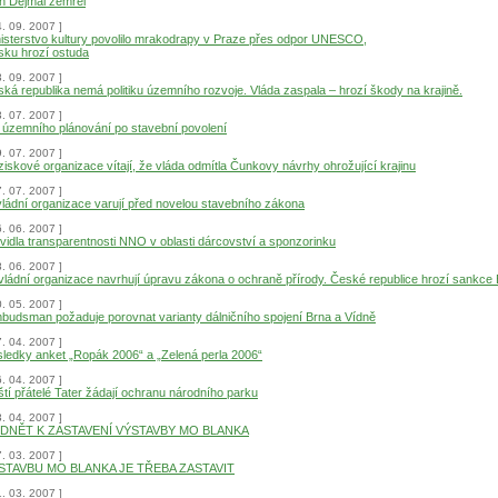
n Dejmal zemřel
4. 09. 2007 ]
isterstvo kultury povolilo mrakodrapy v Praze přes odpor UNESCO,
ku hrozí ostuda
3. 09. 2007 ]
ká republika nemá politiku územního rozvoje. Vláda zaspala – hrozí škody na krajině.
3. 07. 2007 ]
územního plánování po stavební povolení
9. 07. 2007 ]
iskové organizace vítají, že vláda odmítla Čunkovy návrhy ohrožující krajinu
7. 07. 2007 ]
ládní organizace varují před novelou stavebního zákona
6. 06. 2007 ]
vidla transparentnosti NNO v oblasti dárcovství a sponzorinku
8. 06. 2007 ]
ládní organizace navrhují úpravu zákona o ochraně přírody. České republice hrozí sankce
0. 05. 2007 ]
udsman požaduje porovnat varianty dálničního spojení Brna a Vídně
7. 04. 2007 ]
ledky anket „Ropák 2006“ a „Zelená perla 2006“
6. 04. 2007 ]
tí přátelé Tater žádají ochranu národního parku
3. 04. 2007 ]
DNĚT K ZASTAVENÍ VÝSTAVBY MO BLANKA
7. 03. 2007 ]
STAVBU MO BLANKA JE TŘEBA ZASTAVIT
1. 03. 2007 ]