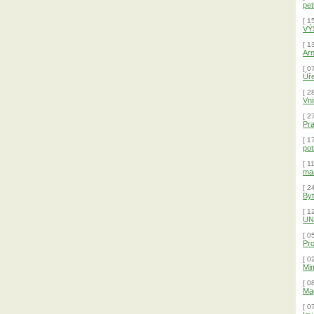
pet
[ 1
VÝ
[ 1
Arn
[ 0
Úř
[ 2
Vni
[ 2
Pra
[ 1
pot
[ 1
man
[ 2
Byt
[ 1
UN
[ 0
Pro
[ 0
Mim
[ 0
Mag
[ 0