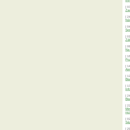
Inv
[ 0
Zac
[ 2
Náv
[ 0
Spr
[ 0
Zák
[ 0
Na 
[ 1
Poz
[ 1
Ate
[ 1
Bla
[ 1
In
[ 2
Bla
[ 2
Mim
rez
[ 0
Sáz
[ 2