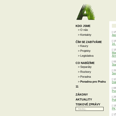
KDO JSME
> O nás
[ 1
> Kontakty
Ate
[ 1
ČÍM SE ZABÝVÁME
16.
> Kauzy
[ 1
> Projekty
Mag
> Legislativa
Arn
[ 0
CO NABÍZÍME
Sta
> Separáty
[ 2
> Rozbory
Sen
> Poradna
[ 1
>
Poradna pro Prahu
Dál
11
[ 0
Pos
ZÁKONY
[ 2
AKTUALITY
Pol
TISKOVÉ ZPRÁVY
[ 1
PK
[ 1