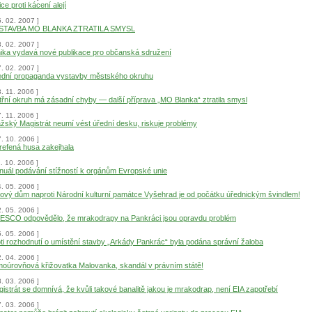
ice proti kácení alejí
5. 02. 2007 ]
STAVBA MO BLANKA ZTRATILA SMYSL
3. 02. 2007 ]
ika vydavá nové publikace pro občanská sdružení
7. 02. 2007 ]
ední propaganda vystavby městského okruhu
8. 11. 2006 ]
třní okruh má zásadní chyby — další příprava „MO Blanka“ ztratila smysl
7. 11. 2006 ]
žský Magistrát neumí vést úřední desku, riskuje problémy
7. 10. 2006 ]
refená husa zakejhala
1. 10. 2006 ]
uál podávání stížností k orgánům Evropské unie
4. 05. 2006 ]
ový dům naproti Národní kulturní památce Vyšehrad je od počátku úřednickým švindlem!
2. 05. 2006 ]
ESCO odpovědělo, že mrakodrapy na Pankráci jsou opravdu problém
5. 05. 2006 ]
ti rozhodnutí o umístění stavby „Arkády Pankrác“ byla podána správní žaloba
2. 04. 2006 ]
oúrovňová křižovatka Malovanka, skandál v právním státě!
8. 03. 2006 ]
istrát se domnívá, že kvůli takové banalitě jakou je mrakodrap, není EIA zapotřebí
7. 03. 2006 ]