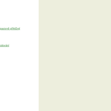
sivně přihlížejí
hodování