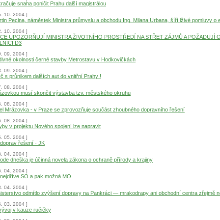
račuje snaha poničit Prahu další magistrálou
5. 10. 2004 ]
tin Pecina, náměstek Ministra průmyslu a obchodu Ing. Milana Urbana, šíří lživé pomluvy o 
2. 10. 2004 ]
CE UPOZORŇUJÍ MINISTRA ŽIVOTNÍHO PROSTŘEDÍ NA STŘET ZÁJMŮ A POŽADUJÍ 
LNICI D3
9. 09. 2004 ]
ivné okolnosti černé stavby Metrostavu v Hodkovičkách
8. 09. 2004 ]
č s průnikem dalších aut do vnitřní Prahy !
7. 08. 2004 ]
zovkou musí skončit výstavba tzv. městského okruhu
6. 08. 2004 ]
el Mrázovka - v Praze se zprovozňuje součást zhoubného dopravního řešení
6. 08. 2004 ]
by v projektu Nového spojení lze napravit
5. 05. 2004 ]
 doprav řešení - JK
8. 04. 2004 ]
 ode dneška je účinná novela zákona o ochraně přírody a krajiny
6. 04. 2004 ]
- nejdříve SO a pak možná MO
8. 04. 2004 ]
isterstvo odmítlo zvýšení dopravy na Pankráci — mrakodrapy ani obchodní centra zřejmě 
6. 03. 2004 ]
 vývoj v kauze ručičky