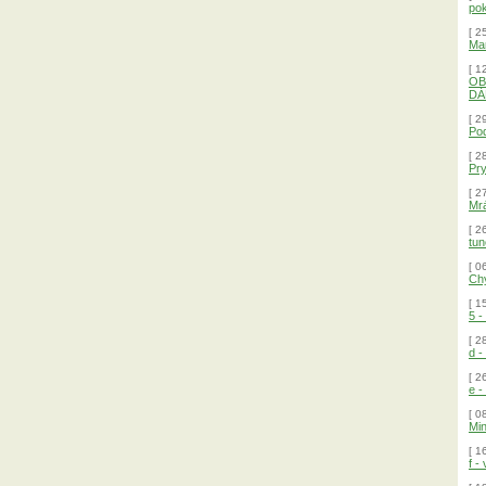
pok
[ 2
Mar
[ 1
OB
DÁ
[ 2
Pod
[ 2
Pry
[ 2
Mrá
[ 2
tun
[ 0
Chy
[ 1
5 -
[ 2
d -
[ 2
e 
[ 0
Min
[ 1
f -