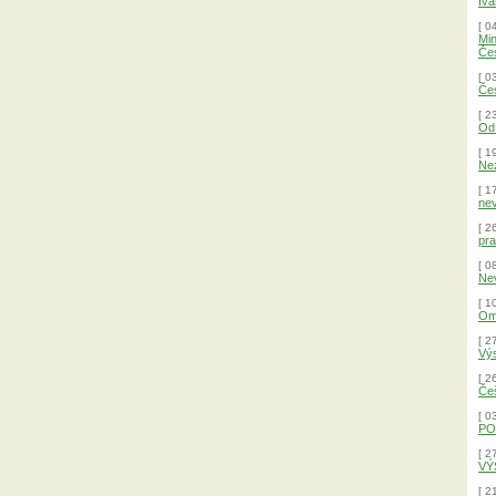
Iva
[ 0
Min
Čes
[ 0
Čes
[ 2
Od 
[ 1
Nez
[ 1
nev
[ 2
pra
[ 0
Nev
[ 1
Omb
[ 2
Výs
[ 2
Češ
[ 0
PO
[ 2
VÝ
[ 2