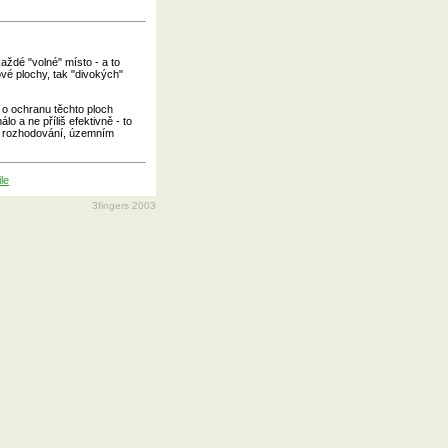
aždé "volné" místo - a to
ové plochy, tak "divokých"
 o ochranu těchto ploch
o a ne příliš efektivně - to
a rozhodování, územním
le
3fingers 2003