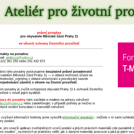
právní poradna
pro obyvatele Městské části Prahy 11
ve věcech ochrany životního prostředí
ntakty na poradnu
:
ail:
atelierzp@volny.cz
: 222 361 255 nebo 241 432 972
ámci této poradny poskytujeme
bezplatné právní poradenství
vatelům Městské části Prahy 11 — v oblasti možností účasti na
hodování, zejména v oblasti umísťování a povolování staveb
rojednávání záměrů s vlivem na životní prostředí
.
em poradny je zvýšit schopnosti obyvatel Prahy 11 k ochraně životního
středí v místě jejich bydliště.
tazy do poradny
nám zasílejte e-mailem na adresu sdružení
lierzp@volny.cz
nebo zatelefonujte; v případě potřeby je možno si
luvit osobní konzultaci v kanceláři sdružení.
 zvýšení informační hodnoty jsme vytvořili
informační databázi
- můžete v ní sami vyhledá
ry podání.
e, pro snazší aplikaci zveřejněných vzorů podání a jiných právních materiálů zde paralelně
se studies"
, na kterých je prakticky vidět, jak s danými materiály pracovat a jaká je jejich v