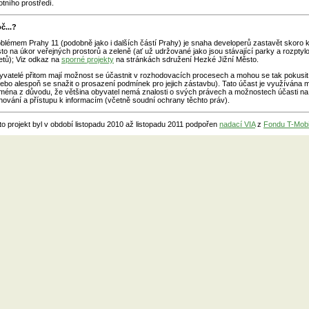
otního prostředí.
č...?
blémem Prahy 11 (podobně jako i dalších částí Prahy) je snaha developerů zastavět skoro k
to na úkor veřejných prostorů a zeleně (ať už udržované jako jsou stávající parky a rozptyl
etů); Viz odkaz na
sporné projekty
na stránkách sdružení Hezké Jižní Město.
vatelé přitom mají možnost se účastnit v rozhodovacích procesech a mohou se tak pokusit
ebo alespoň se snažit o prosazení podmínek pro jejich zástavbu). Tato účast je využívána mál
ména z důvodu, že většina obyvatel nemá znalosti o svých právech a možnostech účasti n
nování a přístupu k informacím (včetně soudní ochrany těchto práv).
to projekt byl v období listopadu 2010 až listopadu 2011 podpořen
nadací VIA
z
Fondu T-Mobi