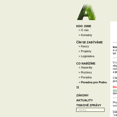
KDO JSME
> O nás
> Kontakty
ČÍM SE ZABÝVÁME
> Kauzy
ko
e-m
> Projekty
tel
> Legislativa
V r
CO NABÍZÍME
oby
> Separáty
roz
a
p
> Rozbory
> Poradna
Cíl
pro
>
Poradna pro Prahu
Do
11
ate
dom
ZÁKONY
AKTUALITY
Pro
TISKOVÉ ZPRÁVY
vzo
Dál
"ca