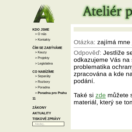
KDO JSME
> O nás
> Kontakty
Otázka:
zajímá mne
ČÍM SE ZABÝVÁME
Odpověď:
Jestliže s
> Kauzy
> Projekty
odkazujeme Vás na 
> Legislativa
problematika ochra
CO NABÍZÍME
zpracována a kde na
> Separáty
podání.
> Rozbory
> Poradna
>
Poradna pro Prahu
Také si
zde
můžete s
11
materiál, který se t
ZÁKONY
AKTUALITY
TISKOVÉ ZPRÁVY