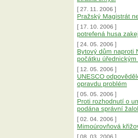
[ 27. 11. 2006 ]
Pražský Magistrát n
[ 17. 10. 2006 ]
potrefená husa zake
[ 24. 05. 2006 ]
Bytový dům naproti 
počátku úřednickým 
[ 12. 05. 2006 ]
UNESCO odpovědělo,
opravdu problém
[ 05. 05. 2006 ]
Proti rozhodnutí o u
podána správní žal
[ 02. 04. 2006 ]
Mimoúrovňová křižov
[ 08. 03. 2006 ]