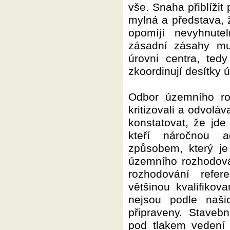
vše. Snaha přiblížit
mylná a představa, 
opomíjí nevyhnute
zásadní zásahy mu
úrovni centra, ted
zkoordinují desítky 
Odbor územního ro
kritizovali a odvolá
konstatovat, že jde
kteří náročnou a
způsobem, který je
územního rozhodová
rozhodování refe
většinou kvalifiko
nejsou podle naši
připraveny. Staveb
pod tlakem vedení 