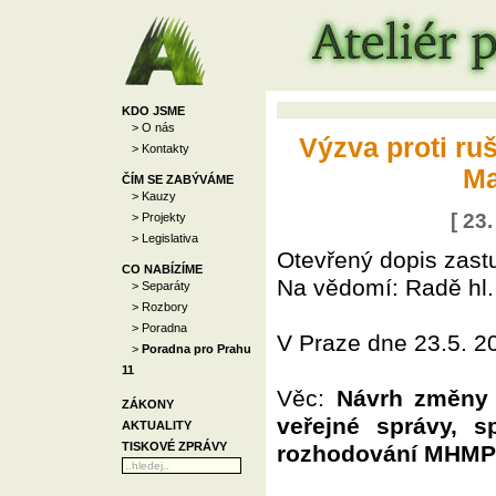
KDO JSME
> O nás
Výzva proti ru
> Kontakty
Ma
ČÍM SE ZABÝVÁME
> Kauzy
[ 23
> Projekty
> Legislativa
Otevřený dopis zast
CO NABÍZÍME
Na vědomí: Radě hl.
> Separáty
> Rozbory
> Poradna
V Praze dne 23.5. 2
>
Poradna pro Prahu
11
Věc:
Návrh změny 
ZÁKONY
veřejné správy, 
AKTUALITY
TISKOVÉ ZPRÁVY
rozhodování MHMP