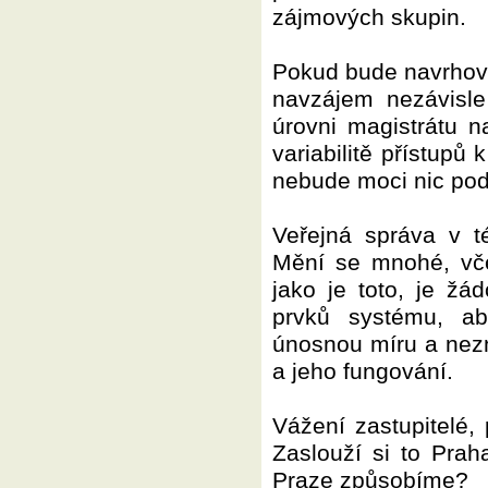
zájmových skupin.
Pokud bude navrhov
navzájem nezávisle
úrovni magistrátu n
variabilitě přístupů 
nebude moci nic pod
Veřejná správa v t
Mění se mnohé, vče
jako je toto, je žá
prvků systému, a
únosnou míru a nez
a jeho fungování.
Vážení zastupitelé,
Zaslouží si to Prah
Praze způsobíme?