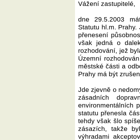
Vážení zastupitelé,
dne 29.5.2003 má
Statutu hl.m. Prahy
přenesení působnos
však jedná o dalek
rozhodování, jež byl
Územní rozhodování
městské části a odb
Prahy má být zrušen
Jde zjevně o nedomy
zásadních dopravn
environmentálních 
statutu přenesla čá
tehdy však šlo spí
zásazích, takže by
výhradami akceptov