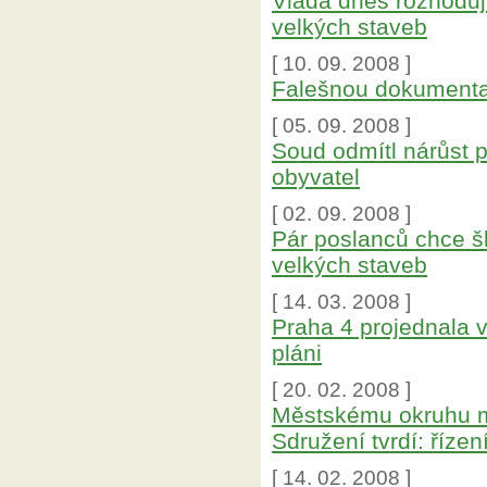
Vláda dnes rozhoduje
velkých staveb
[ 10. 09. 2008 ]
Falešnou dokumentaci
[ 05. 09. 2008 ]
Soud odmítl nárůst p
obyvatel
[ 02. 09. 2008 ]
Pár poslanců chce šk
velkých staveb
[ 14. 03. 2008 ]
Praha 4 projednala
pláni
[ 20. 02. 2008 ]
Městskému okruhu má
Sdružení tvrdí: říze
[ 14. 02. 2008 ]