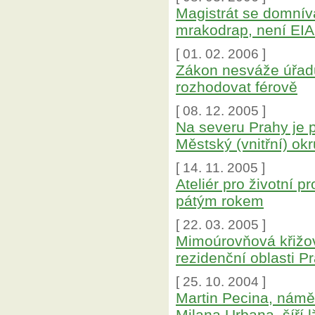
Magistrát se domnívá
mrakodrap, není EIA
[ 01. 02. 2006 ]
Zákon nesváže úřad
rozhodovat férově
[ 08. 12. 2005 ]
Na severu Prahy je pr
Městský (vnitřní) ok
[ 14. 11. 2005 ]
Ateliér pro životní 
pátým rokem
[ 22. 03. 2005 ]
Mimoúrovňová křižo
rezidenční oblasti P
[ 25. 10. 2004 ]
Martin Pecina, námě
Milana Urbana, šíří 