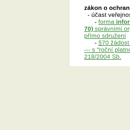
zákon o ochraně
- účast veřejno
-
forma
info
70)
správními or
přímo sdružení
-
§70 žádost
--- s "roční plat
218/2004 Sb.