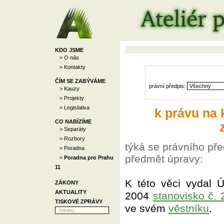
KDO JSME
> O nás
> Kontakty
ČÍM SE ZABÝVÁME
právní předpis:
> Kauzy
> Projekty
> Legislativa
k právu na 
CO NABÍZÍME
> Separáty
> Rozbory
týká se právního pře
> Poradna
předmět úpravy:
>
Poradna pro Prahu
11
K této věci vydal 
ZÁKONY
AKTUALITY
2004
stanovisko č. 
TISKOVÉ ZPRÁVY
ve svém
věstníku
.