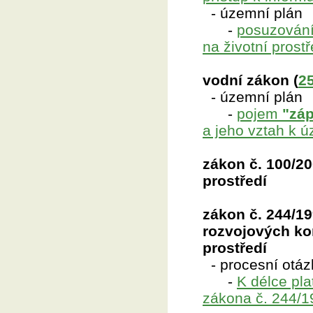
- územní plán
-
posuzování
na životní prostř
vodní zákon (
2
- územní plán
-
pojem
"zá
a jeho vztah k 
zákon č. 100/20
prostředí
zákon č. 244/19
rozvojových ko
prostředí
- procesní otázk
-
K délce pla
zákona č. 244/1