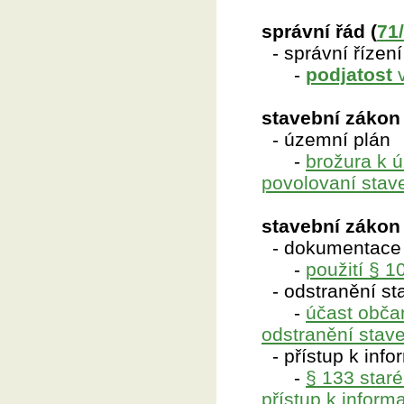
správní řád (
71
- správní řízení
-
podjatost
v
stavební zákon 
- územní plán
-
brožura k 
povolovaní stav
stavební zákon -
- dokumentace 
-
použití § 1
- odstranění st
-
účast obča
odstranění stav
- přístup k inf
-
§ 133 star
přístup k infor